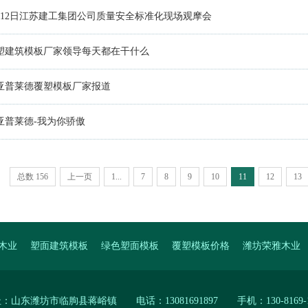
月12日江苏建工集团公司质量安全标准化现场观摩会
塑建筑模板厂家领导每天都在干什么
亚普莱德覆塑模板厂家报道
亚普莱德-我为你骄傲
总数 156
上一页
1...
7
8
9
10
11
12
13
木业
塑面建筑模板
绿色塑面模板
覆塑模板价格
潍坊荣雅木业
覆塑模板厂家
塑面模板厂家
：山东潍坊市临朐县蒋峪镇 电话：13081691897 手机：130-8169-1