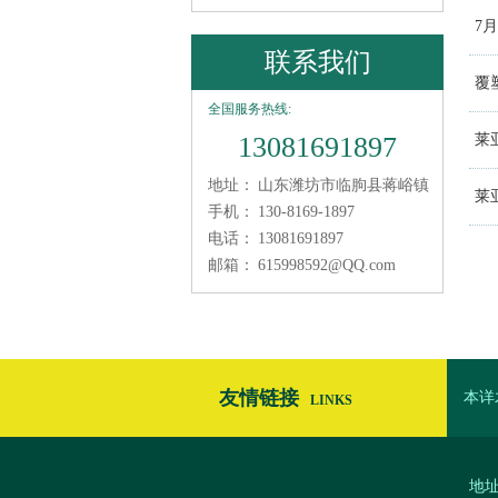
7
联系我们
覆
全国服务热线:
13081691897
莱
地址：
山东潍坊市临朐县蒋峪镇
莱
手机：
130-8169-1897
电话：
13081691897
邮箱：
615998592@QQ.com
友情链接
本详
LINKS
面模板
地址