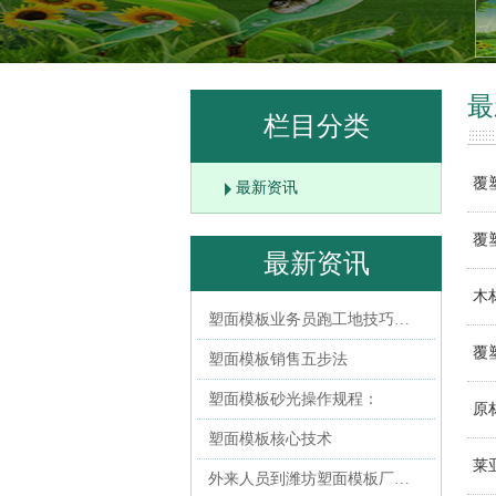
最
栏目分类
覆
最新资讯
覆
最新资讯
木
塑面模板业务员跑工地技巧…
覆
塑面模板销售五步法
塑面模板砂光操作规程：
原
塑面模板核心技术
莱
外来人员到潍坊塑面模板厂…