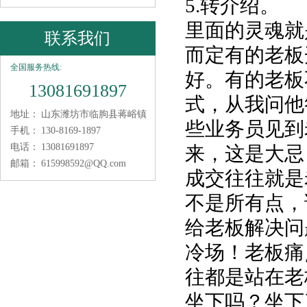
5.转介绍。
里面的灵魂就
联系我们
而定有的老板
全国服务热线:
好。有的老板
13081691897
式，从我问他
地址：
山东潍坊市临朐县蒋峪镇
些业务员见到
手机：
130-8169-1897
电话：
13081691897
来，这是大忌
邮箱：
615998592@QQ.com
成交往往就是
不是所有点，
给老板解决问
冷场！老板痛
往都是站在老
坐下吗？坐下